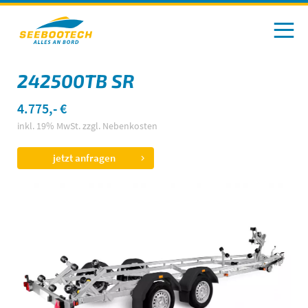
242500TB SR
4.775,- €
inkl. 19% MwSt. zzgl. Nebenkosten
jetzt anfragen