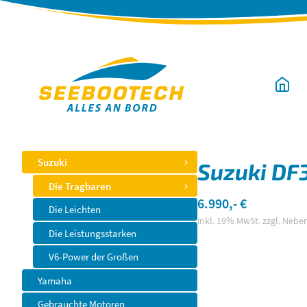
Navigation
überspringen
Navigation
Suzuki
Suzuki DF
überspringen
Die Tragbaren
6.990,- €
Die Leichten
inkl. 19% MwSt. zzgl. Neb
Die Leistungsstarken
V6-Power der Großen
Yamaha
Gebrauchte Motoren