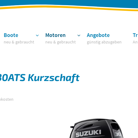
Boote
Motoren
Angebote
Tr
neu & gebraucht
neu & gebraucht
günstig abzugeben
An
30ATS Kurzschaft
enkosten