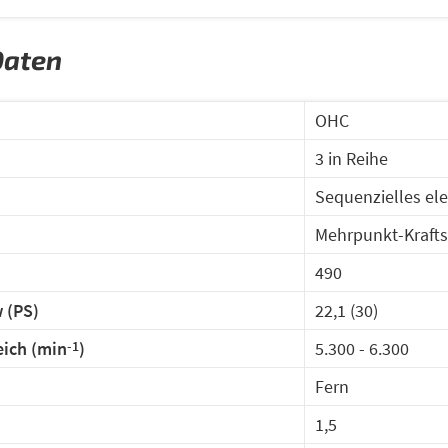
Daten
typ
OHC
3 in Reihe
Sequenzielles el
Mehrpunkt-Krafts
490
 (PS)
22,1 (30)
eich (min
)
5.300 
-1
Fern
1,5