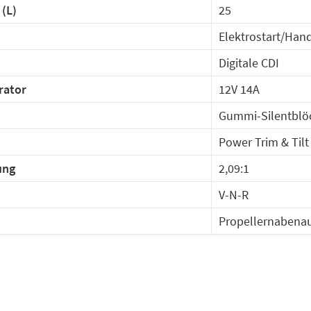
 (L)
25
Elektrostart/Hand
Digitale CDI
rator
12V 14A
Gummi-Silentblö
Power Trim & Tilt
ung
2,09:1
V-N-R
Propellernabena