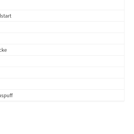
start
cke
uspuff