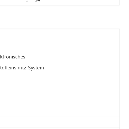
ektronisches
toffeinspritz-System
- 6.300