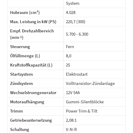
System
Hubraum (cm³)
4.028
Max. Leistung in kW (PS)
220,7 (300)
Empf. Drehzahlbereich
5.700 - 6.300
(min
)
-1
Steuerung
Fern
Ölfüllmenge (L)
8,0
Kraftstoffkapazität (L)
25
Startsystem
Elektrostart
Zündsystem
Volltransistor-Zündanlage
Wechselstromgenerator
12V 54A
Motoraufhängung
Gummi-Silentblöcke
Trimm
Power Trim & Tilt
Getriebeuntersetzung
2,08:1
Schaltung
V-N-R