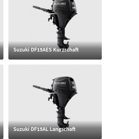
Suzuki DF15AES Kurzschaft
4.010,- €
mehr
Suzuki DF15AL Langschaft