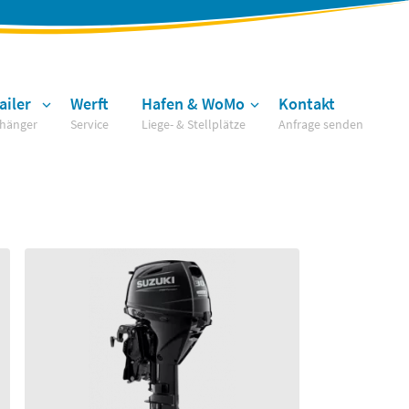
ailer
Werft
Hafen & WoMo
Kontakt
hänger
Service
Liege- & Stellplätze
Anfrage senden