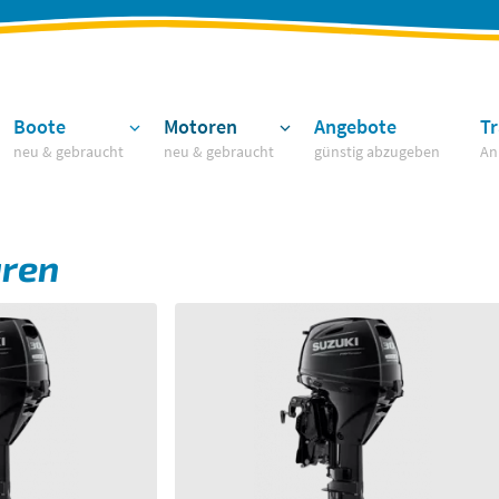
Boote
Motoren
Angebote
Tr
neu & gebraucht
neu & gebraucht
günstig abzugeben
An
aren