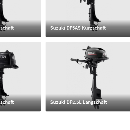
schaft
Suzuki DF5AS Kurzschaft
1.740,- €
mehr
schaft
Suzuki DF2.5L Langschaft
1.070,- €
mehr