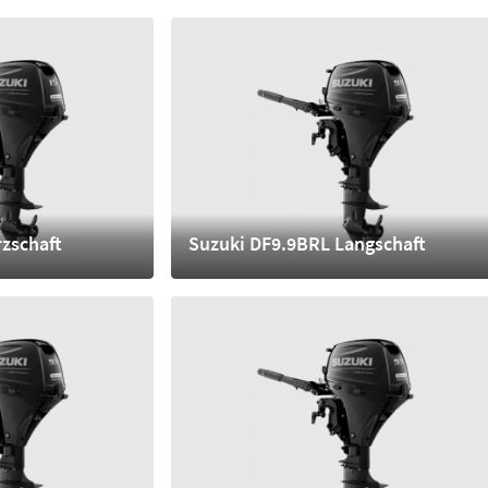
4.320,- €
mehr
zschaft
Suzuki DF9.9BRL Langschaft
4.010,- €
mehr