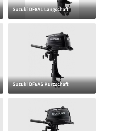
Suzuki DF8AL Langschaft
3.040,- €
mehr
Suzuki DF6AS Kurzschaft
1.950,- €
mehr