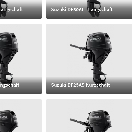
Langschaft
Suzuki DF30ATL Langschaft
6.990,- €
mehr
ngschaft
Suzuki DF25AS Kurzschaft
5.240,- €
mehr