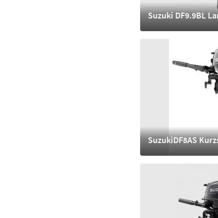
Suzuki DF9.9BL La
3.380,- €
mehr
SuzukiDF8AS Kurz
3.040,- €
mehr