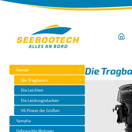
Navigation
überspringen
Navigation
Die Tragb
Suzuki
überspringen
Die Tragbaren
Die Leichten
Die Leistungsstarken
V6-Power der Großen
Yamaha
Gebrauchte Motoren