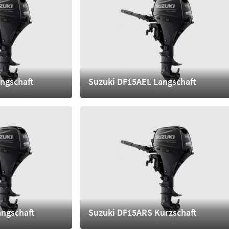
ngschaft
Suzuki DF15AEL Langschaft
4.010,- €
mehr
angschaft
Suzuki DF15ARS Kurzschaft