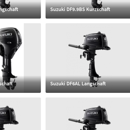
ngschaft
Suzuki DF9.9BS Kurzschaft
3.380,- €
mehr
schaft
Suzuki DF6AL Langschaft
1.950,- €
mehr