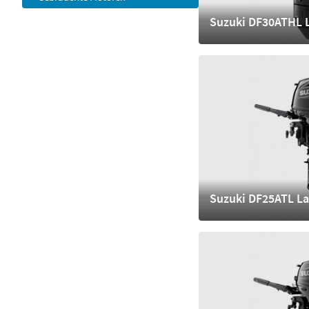
Suzuki DF30ATHL 
6.380,- €
mehr
Suzuki DF25ATL La
6.480,- €
mehr