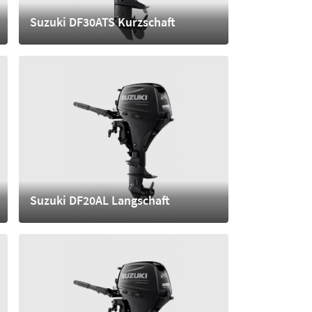
Suzuki DF30ATS Kurzschaft
6.990,- €
mehr
Suzuki DF20AL Langschaft
3.900,- €
mehr