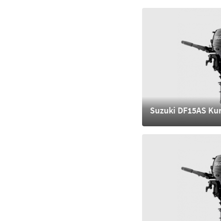
4.320,- €
mehr
Suzuki DF15AS Kur
3.590,- €
mehr