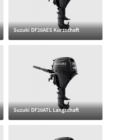
Suzuki DF20AES Kurzschaft
4.210,- €
mehr
Suzuki DF20ATL Langschaft
4.930,- €
mehr