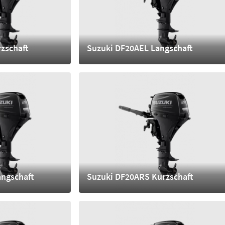
zschaft
Suzuki DF20AEL Langschaft
4.210,- €
mehr
angschaft
Suzuki DF20ARS Kurzschaft
4.520,- €
mehr