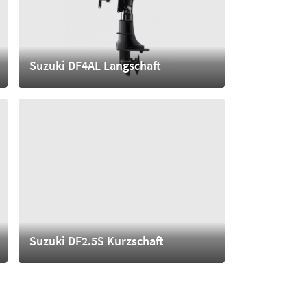
Suzuki DF4AL Langschaft
1.640,- €
mehr
Suzuki DF2.5S Kurzschaft
1.070,- €
mehr