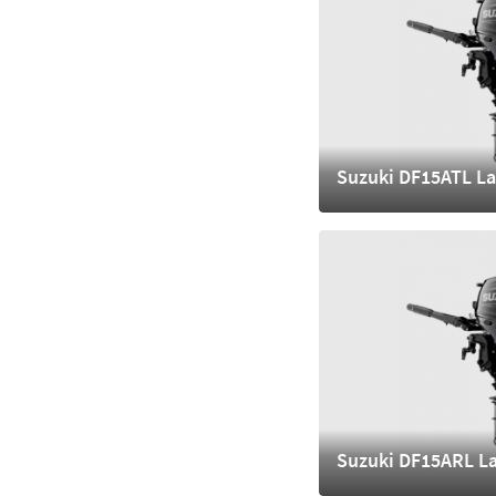
Suzuki DF15ATL La
4.730,- €
mehr
Suzuki DF15ARL L