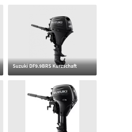
3.590,- €
mehr
Suzuki DF9.9BRS Kurzschaft
4.010,- €
mehr