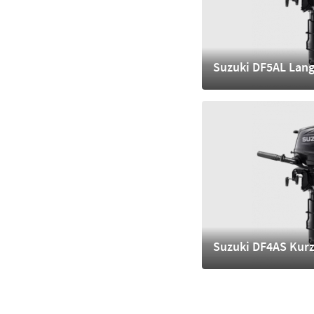
Suzuki DF5AL Lang
1.740,- €
mehr
Suzuki DF4AS Kurz
1.640,- €
mehr