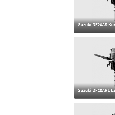
Suzuki DF20AS Kur
3.900,- €
mehr
Suzuki DF20ARL L
4.520,- €
mehr