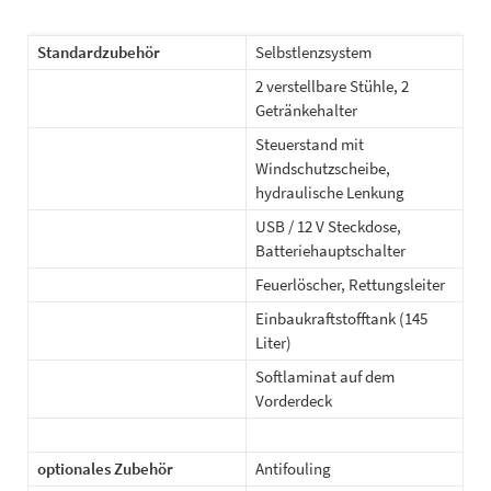
Standardzubehör
Selbstlenzsystem
2 verstellbare Stühle, 2
Getränkehalter
Steuerstand mit
Windschutzscheibe,
hydraulische Lenkung
USB / 12 V Steckdose,
Batteriehauptschalter
Feuerlöscher, Rettungsleiter
Einbaukraftstofftank (145
Liter)
Softlaminat auf dem
Vorderdeck
optionales Zubehör
Antifouling